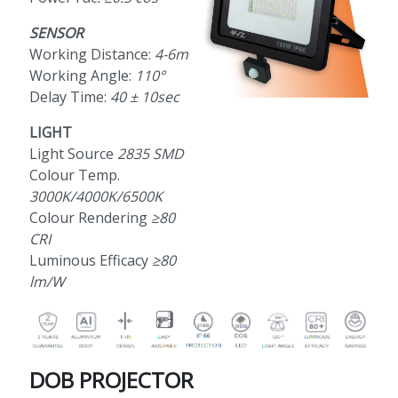
SENSOR
Working Distance:
4-6m
Working Angle:
110°
Delay Time:
40 ± 10sec
LIGHT
Light Source
2835 SMD
Colour Temp.
3000K/4000K/6500K
Colour Rendering
≥80
CRI
Luminous Efficacy
≥80
lm/W
DOB PROJECTOR