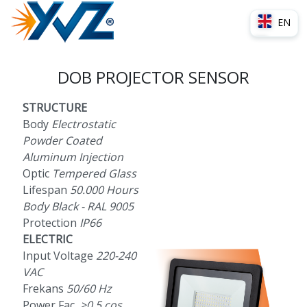
EN
TR
DOB PROJECTOR SENSOR
STRUCTURE
Body
Electrostatic
Powder Coated
Aluminum Injection
Optic
Tempered Glass
Lifespan
50.000 Hours
Body Black - RAL 9005
Protection
IP66
ELECTRIC
Input Voltage
220-240
VAC
Frekans
50/60 Hz
Power Fac
. ≥0.5 cos