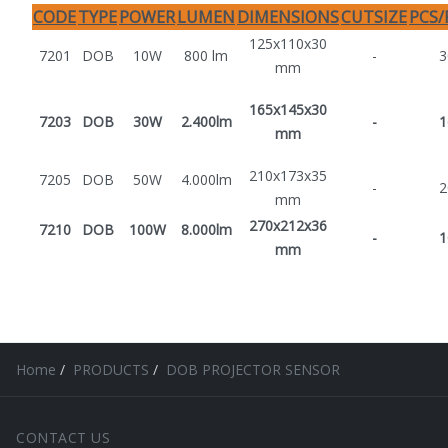
CODE
TYPE
POWER
LUMEN
DIMENSIONS
CUTSIZE
PCS/
125x110x30
7201
DOB
10W
800 lm
-
3
mm
165x145x30
7203
DOB
30W
2.400lm
-
1
mm
210x173x35
7205
DOB
50W
4.000lm
-
2
mm
270x212x36
7210
DOB
100W
8.000lm
-
1
mm
Home
PRODUCTS
DOB PROJECTOR SENSOR
CONTACT US