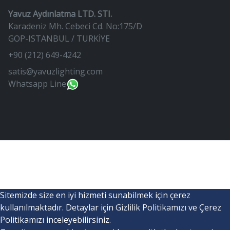
Yavuz Aydınlatma LTD. STI.
Karadeniz Mh. Cebeci Cd. No:175/D
GOP-ISTANBUL / TURKİYE
+90 (212) 649-4242
satis@yavuzlighting.com
Whatsapp Line
Sitemizde size en iyi hizmeti sunabilmek için çerez
kullanılmaktadır. Detaylar için
Gizlilik Politikamızı
ve
Çerez
Politikamızı
inceleyebilirsiniz.